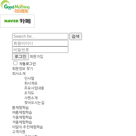
검색
로그인
회원가입
자동로그인
회원정보 찾기
회사소개
인사말
회사개요
주요사업내용
조직도
사원소개
찾아오시는길
봄체험학습
여름체험학습
가을체험학습
겨울체험학습
이달의 추천체험학습
고객지원